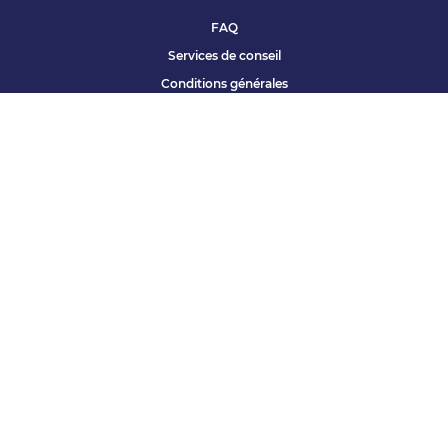
FAQ
Services de conseil
Conditions générales
Qui sommes nous ?
Accessibilité
Partenariats offres
Site corporate
Études Apec
Contact presse