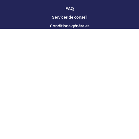
FAQ
Services de conseil
Conditions générales
Qui sommes nous ?
Accessibilité
Partenariats offres
Site corporate
Études Apec
Contact presse