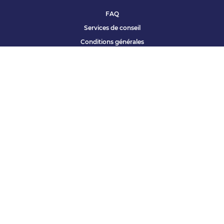
FAQ
Services de conseil
Conditions générales
Qui sommes nous ?
Accessibilité
Partenariats offres
Site corporate
Études Apec
Contact presse