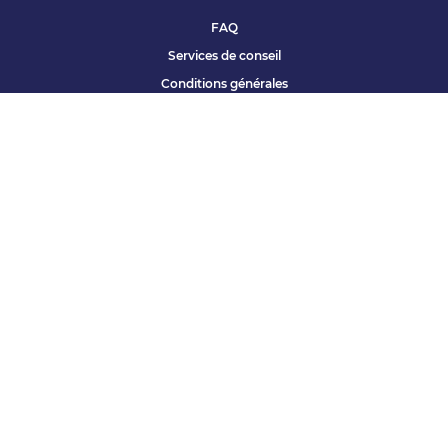
FAQ
Services de conseil
Conditions générales
Qui sommes nous ?
Accessibilité
Partenariats offres
Site corporate
Études Apec
Contact presse