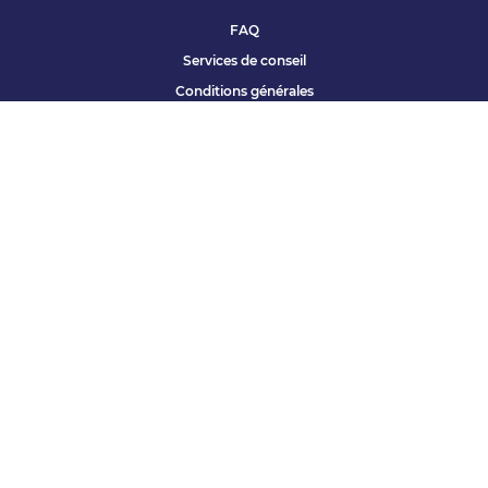
FAQ
Services de conseil
Conditions générales
Qui sommes nous ?
Accessibilité
Partenariats offres
Site corporate
Études Apec
Contact presse