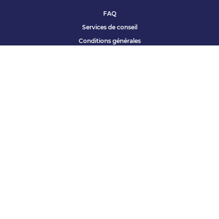
FAQ
Services de conseil
Conditions générales
Qui sommes nous ?
Accessibilité
Partenariats offres
Site corporate
Études Apec
Contact presse