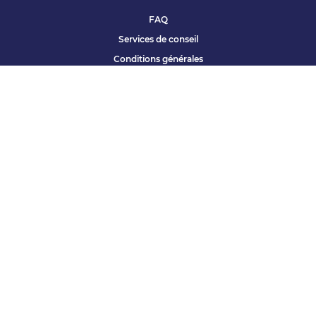
FAQ
Services de conseil
Conditions générales
Qui sommes nous ?
Accessibilité
Partenariats offres
Site corporate
Études Apec
Contact presse