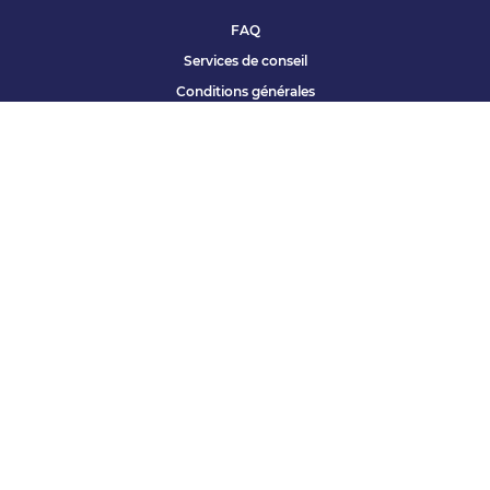
FAQ
Services de conseil
Conditions générales
Qui sommes nous ?
Accessibilité
Partenariats offres
Site corporate
Études Apec
Contact presse