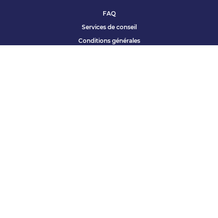
FAQ
Services de conseil
Conditions générales
Qui sommes nous ?
Accessibilité
Partenariats offres
Site corporate
Études Apec
Contact presse