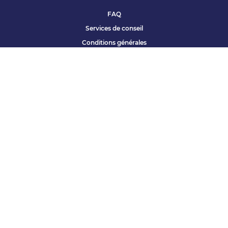
FAQ
Services de conseil
Conditions générales
Qui sommes nous ?
Accessibilité
Partenariats offres
Site corporate
Études Apec
Contact presse