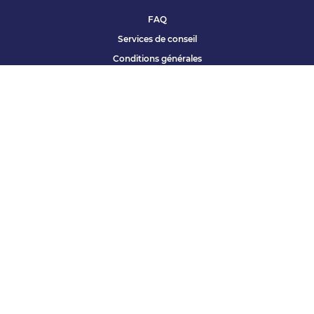
FAQ
Services de conseil
Conditions générales
Qui sommes nous ?
Accessibilité
Partenariats offres
Site corporate
Études Apec
Contact presse