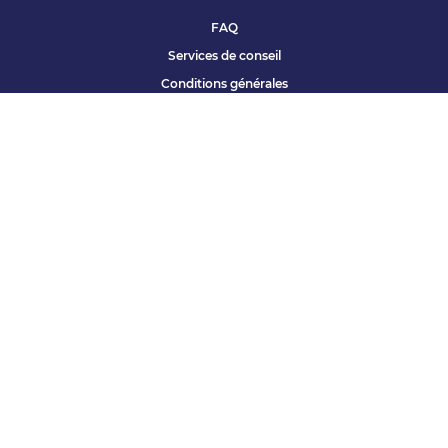
FAQ
Services de conseil
Conditions générales
Qui sommes nous ?
Accessibilité
Partenariats offres
Site corporate
Études Apec
Contact presse