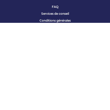
FAQ
Services de conseil
Conditions générales
Qui sommes nous ?
Accessibilité
Partenariats offres
Site corporate
Études Apec
Contact presse