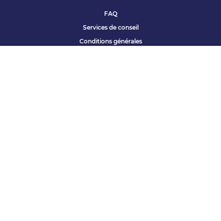
FAQ
Services de conseil
Conditions générales
Qui sommes nous ?
Accessibilité
Partenariats offres
Site corporate
Études Apec
Contact presse