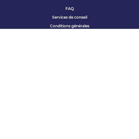
FAQ
Services de conseil
Conditions générales
Qui sommes nous ?
Accessibilité
Partenariats offres
Site corporate
Études Apec
Contact presse