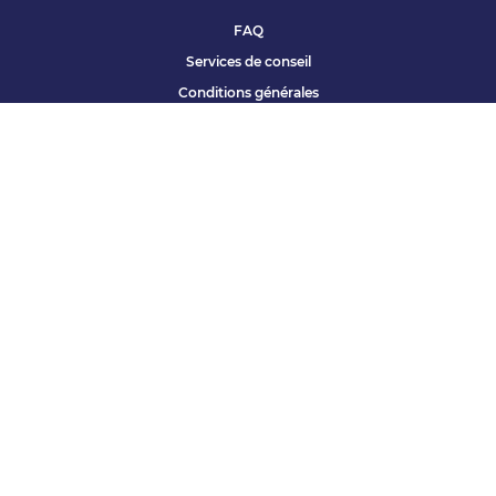
FAQ
Services de conseil
Conditions générales
Qui sommes nous ?
Accessibilité
Partenariats offres
Site corporate
Études Apec
Contact presse