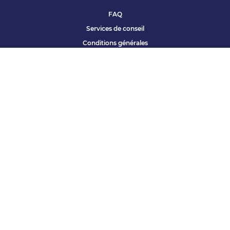
FAQ
Services de conseil
Conditions générales
Qui sommes nous ?
Accessibilité
Partenariats offres
Site corporate
Études Apec
Contact presse