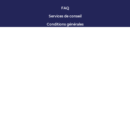
FAQ
Services de conseil
Conditions générales
Qui sommes nous ?
Accessibilité
Partenariats offres
Site corporate
Études Apec
Contact presse