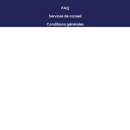
FAQ
Services de conseil
Conditions générales
Qui sommes nous ?
Accessibilité
Partenariats offres
Site corporate
Études Apec
Contact presse