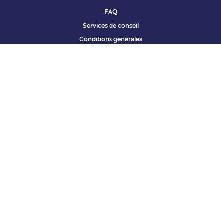
FAQ
Services de conseil
Conditions générales
Qui sommes nous ?
Accessibilité
Partenariats offres
Site corporate
Études Apec
Contact presse