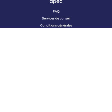
FAQ
Services de conseil
Conditions générales
Qui sommes nous ?
Accessibilité
Partenariats offres
Site corporate
Études Apec
Contact presse