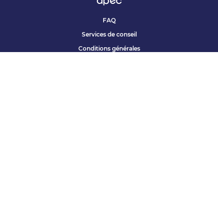
FAQ
Services de conseil
Conditions générales
Qui sommes nous ?
Accessibilité
Partenariats offres
Site corporate
Études Apec
Contact presse