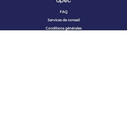
FAQ
Services de conseil
Conditions générales
Qui sommes nous ?
Accessibilité
Partenariats offres
Site corporate
Études Apec
Contact presse