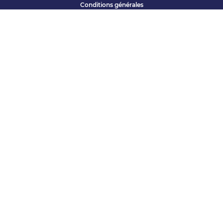
Conditions générales
Qui sommes nous ?
Accessibilité
Partenariats offres
Site corporate
Études Apec
Contact presse
« Vous avez une question ? »