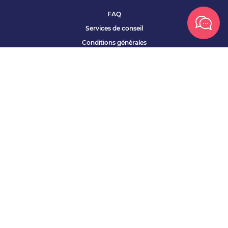
FAQ
Services de conseil
Conditions générales
Qui sommes nous ?
Accessibilité
Partenariats offres
Site corporate
Études Apec
Contact presse