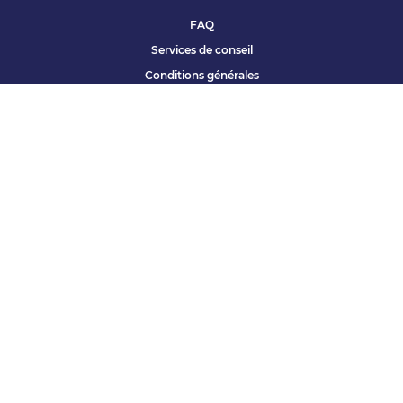
FAQ
Services de conseil
Conditions générales
Qui sommes nous ?
Accessibilité
Partenariats offres
Site corporate
Études Apec
Contact presse