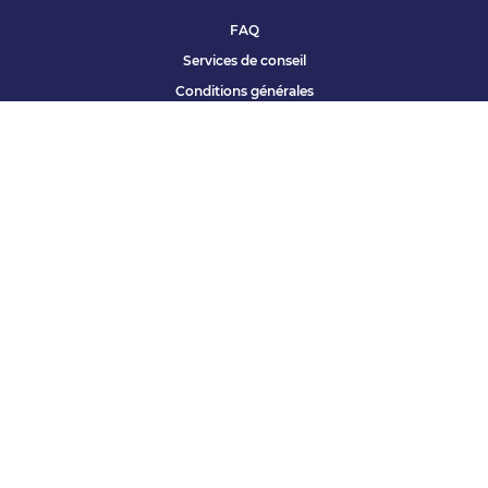
FAQ
Services de conseil
Conditions générales
Qui sommes nous ?
Accessibilité
Partenariats offres
Site corporate
Études Apec
Contact presse