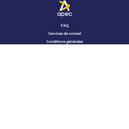
FAQ
Services de conseil
Conditions générales
Qui sommes nous ?
Accessibilité
Partenariats offres
Site corporate
Études Apec
Contact presse