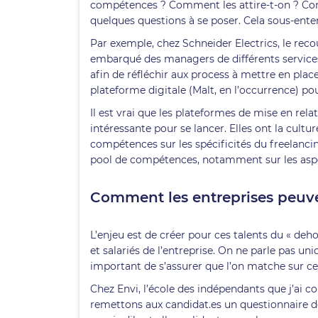
compétences ? Comment les attire-t-on ? Com
quelques questions à se poser. Cela sous-ente
Par exemple, chez Schneider Electrics, le recou
embarqué des managers de différents services 
afin de réfléchir aux process à mettre en plac
plateforme digitale (Malt, en l’occurrence) po
Il est vrai que les plateformes de mise en rela
intéressante pour se lancer. Elles ont la cult
compétences sur les spécificités du freelancin
pool de compétences, notamment sur les aspe
Comment les entreprises peuven
L’enjeu est de créer pour ces talents du « deh
et salariés de l’entreprise. On ne parle pas u
important de s’assurer que l’on matche sur ce
Chez Envi, l’école des indépendants que j’ai 
remettons aux candidat.es un questionnaire d