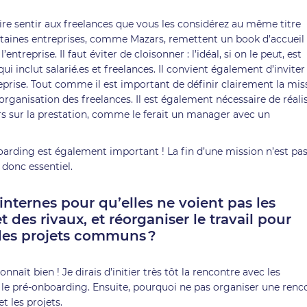
 faire sentir aux freelances que vous les considérez au même titre
rtaines entreprises, comme Mazars, remettent un book d’accueil
 l’entreprise. Il faut éviter de cloisonner : l’idéal, si on le peut, est
i inclut salarié.es et freelances. Il convient également d’inviter 
eprise. Tout comme il est important de définir clairement la mis
d’organisation des freelances. Il est également nécessaire de réali
ers sur la prestation, comme le ferait un manager avec un
boarding est également important ! La fin d’une mission n’est pa
 donc essentiel.
nternes pour qu’elles ne voient pas les
 des rivaux, et réorganiser le travail pour
r des projets communs ?
nnaît bien ! Je dirais d’initier très tôt la rencontre avec les
s le pré-onboarding. Ensuite, pourquoi ne pas organiser une renc
et les projets.