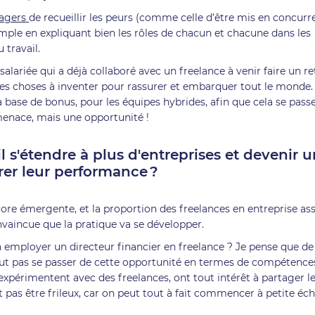
agers
de recueillir les peurs (comme celle d’être mis en concurr
mple en expliquant bien les rôles de chacun et chacune dans les
 travail.
lariée qui a déjà collaboré avec un freelance à venir faire un r
des choses à inventer pour rassurer et embarquer tout le monde
à base de bonus, pour les équipes hybrides, afin que cela se pass
 menace, mais une opportunité !
l s'étendre à plus d'entreprises et devenir 
rer leur performance ?
ore émergente, et la proportion des freelances en entreprise as
onvaincue que la pratique va se développer.
employer un directeur financier en freelance ? Je pense que de
 peut pas se passer de cette opportunité en termes de compétence
 expérimentent avec des freelances, ont tout intérêt à partager l
ut pas être frileux, car on peut tout à fait commencer à petite éch