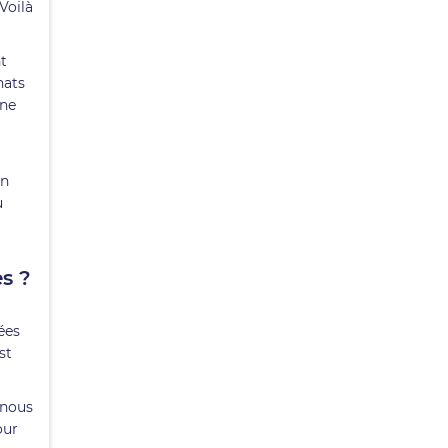
Voilà
nt
hats
une
en
u
s ?
ées
st
.
 nous
our