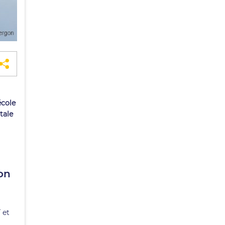
école
tale
ion
 et