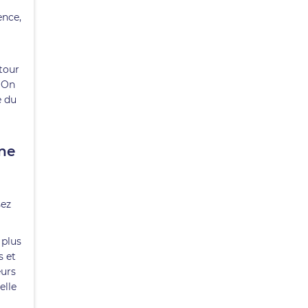
ence,
etour
. On
e du
une
sez
 plus
s et
eurs
elle