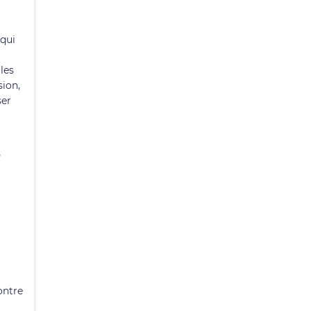
 qui
les
sion,
ser
s
ontre