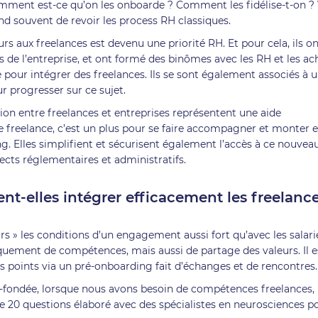
ment est-ce qu’on les onboarde ? Comment les fidélise-t-on ? 
nd souvent de revoir les process RH classiques.
rs aux freelances est devenu une priorité RH. Et pour cela, ils o
de l’entreprise, et ont formé des binômes avec les RH et les ac
e pour intégrer des freelances. Ils se sont également associés à 
ur progresser sur ce sujet.
tion entre freelances et entreprises représentent une aide
ure freelance, c’est un plus pour se faire accompagner et monter 
g. Elles simplifient et sécurisent également l’accès à ce nouvea
cts réglementaires et administratifs.
t-elles intégrer efficacement les freelance
ors » les conditions d’un engagement aussi fort qu’avec les salari
niquement de compétences, mais aussi de partage des valeurs. Il e
s points via un pré-onboarding fait d’échanges et de rencontres
co-fondée, lorsque nous avons besoin de compétences freelances,
e 20 questions élaboré avec des spécialistes en neurosciences p