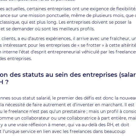
 actuelles, certaines entreprises ont une exigence de flexibilité. 
eelance sur une mission ponctuelle, même de plusieurs mois, que 
assique, qui est plus long. Les entreprises doivent se poser la
 et se demander où sont les meilleurs profils.
s clients, a eu d’autres expériences, il arrive avec une fraîcheur, u
ès intéressant pour les entreprises de « se frotter » à cette altérité
en interne l’état d’esprit entrepreneurial véhiculé par les freelance
des entreprises.
on des statuts au sein des entreprises (salar
RH ?
nes sous statut salarié, le premier des défis est donc la nouvea
 la nécessité de faire autrement et d’inventer en marchant. Il est
le freelance n’est pas qu’un prestataire ; mais un profil à consi
comme un collaborateur ou une collaboratrice à part entière, ma
 y a une vraie réflexion à mener, qui va au-delà des RH, et doit
t l’unique service en lien avec les freelances dans beaucoup