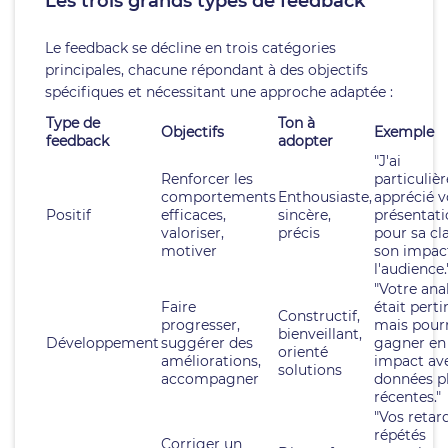
Les trois grands types de feedback
Le feedback se décline en trois catégories
principales, chacune répondant à des objectifs
spécifiques et nécessitant une approche adaptée :
Type de
Ton à
Objectifs
Exemple
feedback
adopter
"J'ai
Renforcer les
particuliè
comportements
Enthousiaste,
apprécié v
Positif
efficaces,
sincère,
présentat
valoriser,
précis
pour sa cla
motiver
son impac
l'audience.
"Votre ana
Faire
était perti
Constructif,
progresser,
mais pourr
bienveillant,
Développement
suggérer des
gagner en
orienté
améliorations,
impact av
solutions
accompagner
données p
récentes."
"Vos retar
répétés
Corriger un