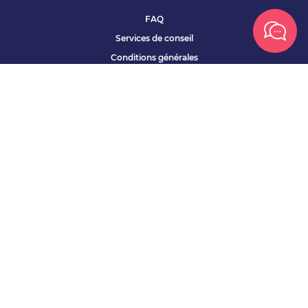
FAQ
Services de conseil
Conditions générales
Qui sommes nous ?
Accessibilité
Partenariats offres
Site corporate
Études Apec
Contact presse