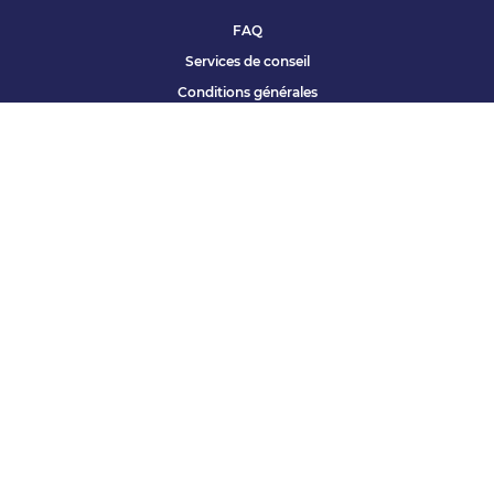
FAQ
Services de conseil
Conditions générales
Qui sommes nous ?
Accessibilité
Partenariats offres
Site corporate
Études Apec
Contact presse