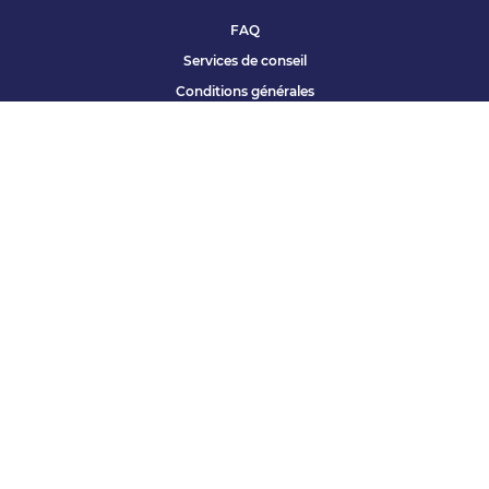
FAQ
Services de conseil
Conditions générales
Qui sommes nous ?
Accessibilité
Partenariats offres
Site corporate
Études Apec
Contact presse