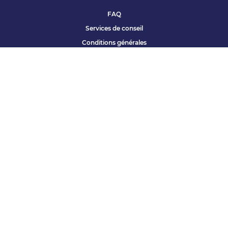
FAQ
Services de conseil
Conditions générales
Qui sommes nous ?
Accessibilité
Partenariats offres
Site corporate
Études Apec
Contact presse