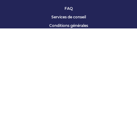
FAQ
Services de conseil
Conditions générales
Qui sommes nous ?
Accessibilité
Partenariats offres
Site corporate
Études Apec
Contact presse