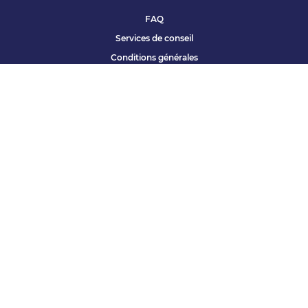
FAQ
Services de conseil
Conditions générales
Qui sommes nous ?
Accessibilité
Partenariats offres
Site corporate
Études Apec
Contact presse