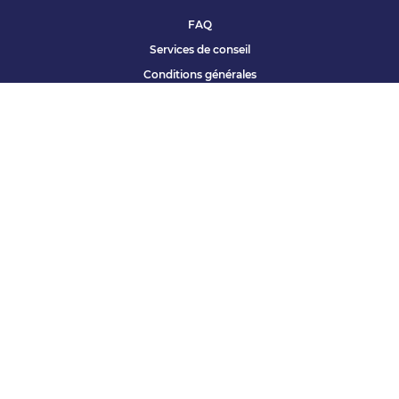
FAQ
Services de conseil
Conditions générales
Qui sommes nous ?
Accessibilité
Partenariats offres
Site corporate
Études Apec
Contact presse