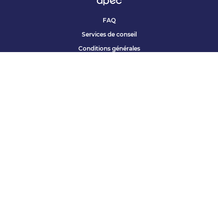
FAQ
Services de conseil
Conditions générales
Qui sommes nous ?
Accessibilité
Partenariats offres
Site corporate
Études Apec
Contact presse