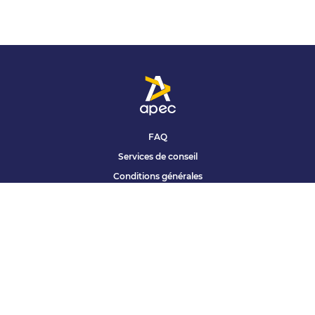
FAQ
Services de conseil
Conditions générales
Qui sommes nous ?
Accessibilité
Partenariats offres
Site corporate
Études Apec
Contact presse