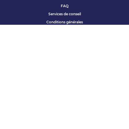
FAQ
Services de conseil
Conditions générales
Qui sommes nous ?
Accessibilité
Partenariats offres
Site corporate
Études Apec
Contact presse