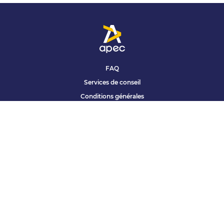
FAQ
Services de conseil
Conditions générales
Qui sommes nous ?
Accessibilité
Partenariats offres
Site corporate
Études Apec
Contact presse