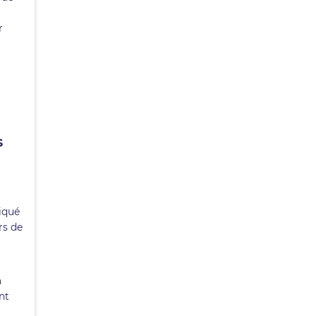
r
s
iqué
rs de
a
nt