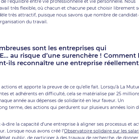
e l’équilibre entre vie professionnelle et vie personnelle. Nous
ail très flexible, où chacun et chacune peut choisir librement 
odèle très attractif, puisque nous savons que nombre de candidat
ganisation du travail.
nombreuses sont les entreprises qui
E… au risque d’une surenchère ! Comment 
t-ils reconnaître une entreprise réellement
actions et apporte la preuve de ce qu’elle fait. Lorsqu’à La Mutue
es et adhérents en difficulté, cela se matérialise par 25 million
chaque année aux dépenses de solidarité en leur faveur. Un
long terme, des actions qui perdurent sur plusieurs années loin 
-à-dire la capacité d’une entreprise à aligner ses processus et ac
ur. Lorsque nous avons créé l’
Observatoire solidaire sur les salar
u débat public, de participer à des travaux de recherche, de donner