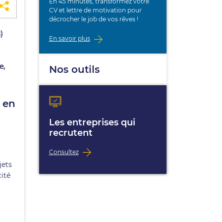
En 45 minutes, transformez votre
CV et lettre de motivation pour
décrocher le job de vos rêves !
)
En savoir plus
e,
Nos outils
 en
Les entreprises qui
recrutent
Consultez
jets
cité