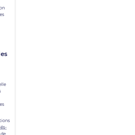
son
·es
les
lle
s
des
tions
iés-
 de