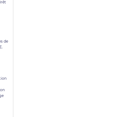
érêt
es de
E.
tion
non
ge