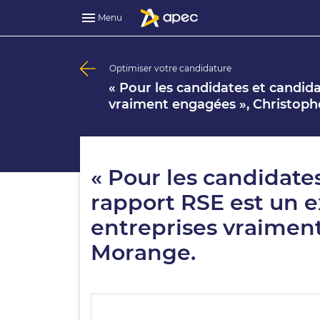
Menu
Optimiser votre candidature
« Pour les candidates et candida
vraiment engagées », Christop
« Pour les candidates
rapport RSE est un e
entreprises vraimen
Morange.