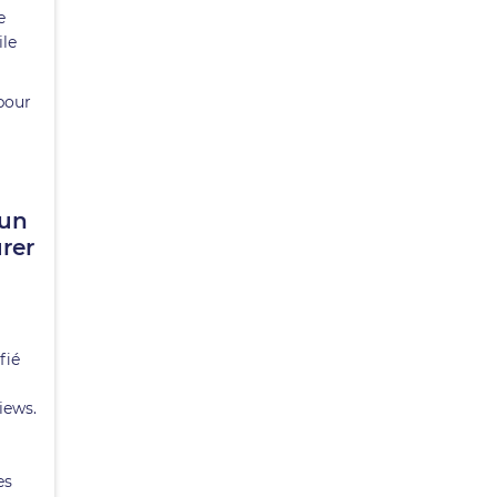
e
ile
 pour
 un
rer
fié
iews.
es