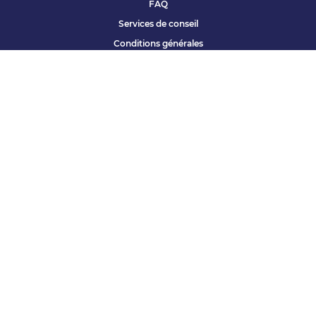
FAQ
Services de conseil
Conditions générales
Qui sommes nous ?
Accessibilité
Partenariats offres
Site corporate
Études Apec
Contact presse