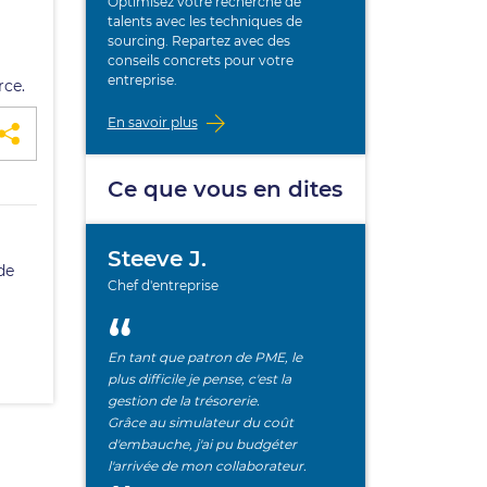
Optimisez votre recherche de
talents avec les techniques de
.
sourcing. Repartez avec des
conseils concrets pour votre
entreprise.
rce.
En savoir plus
Ce que vous en dites
Steeve J.
de
Chef d'entreprise
En tant que patron de PME, le
plus difficile je pense, c'est la
gestion de la trésorerie.
Grâce au simulateur du coût
d'embauche, j'ai pu budgéter
l'arrivée de mon collaborateur.