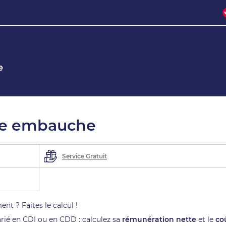
e
une embauche
Service Gratuit
t ? Faites le calcul !
rié en CDI ou en CDD : calculez
sa
rémunération nette
et le
co