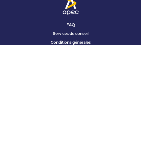
FAQ
Services de conseil
Conditions générales
Qui sommes nous ?
Accessibilité
Partenariats offres
Site corporate
Études Apec
Contact presse