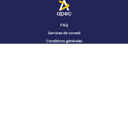
FAQ
Services de conseil
Conditions générales
Qui sommes nous ?
Accessibilité
Partenariats offres
Site corporate
Études Apec
Contact presse