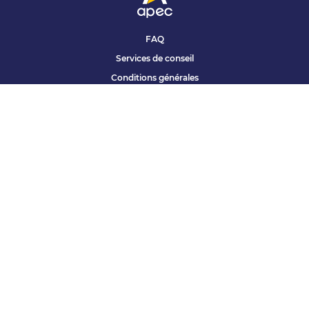
FAQ
Services de conseil
Conditions générales
Qui sommes nous ?
Accessibilité
Partenariats offres
Site corporate
Études Apec
Contact presse