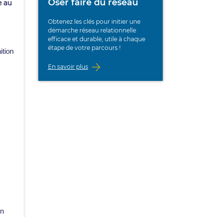
Oser faire du réseau
e au
Obtenez les clés pour initier une
démarche réseau relationnelle
efficace et durable, utile à chaque
étape de votre parcours !
ition
En savoir plus
un