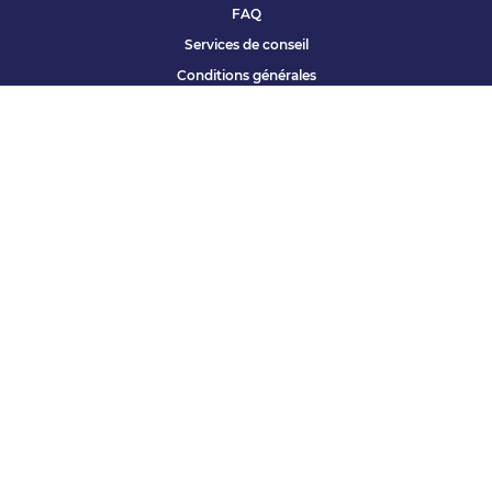
FAQ
Services de conseil
Conditions générales
Qui sommes nous ?
Accessibilité
Partenariats offres
Site corporate
Études Apec
Contact presse