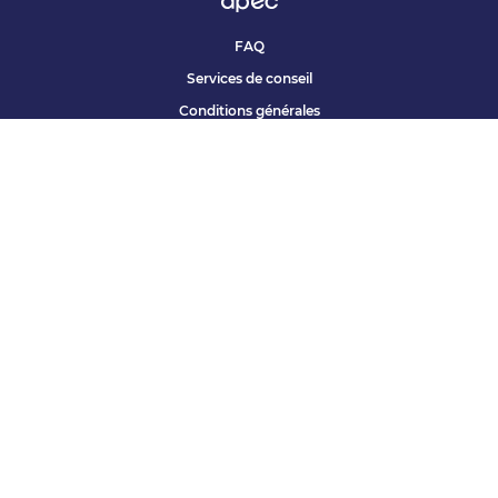
FAQ
Services de conseil
Conditions générales
Qui sommes nous ?
Accessibilité
Partenariats offres
Site corporate
Études Apec
Contact presse